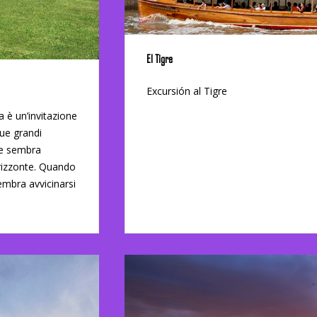
El Tigre
Excursión al Tigre
 è un’invitazione
due grandi
le sembra
rizzonte. Quando
embra avvicinarsi