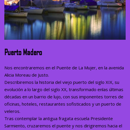
Puerto Madero
Nos encontraremos en el Puente de La Mujer, en la avenida
Alicia Moreau de Justo.
Describiremos la historia del viejo puerto del siglo XIX, su
evolución a lo largo del siglo XX, transformado enlas últimas
décadas en un barrio de lujo, con sus imponentes torres de
oficinas, hoteles, restaurantes sofisticados y un puerto de
veleros.
Tras contemplar la antigua fragata escuela Presidente
Sarmiento, cruzaremos el puente y nos dirigiremos hacia el